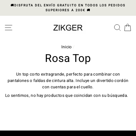
Ir
🚚DISFRUTA DEL ENVÍO GRATUITO EN TODOS LOS PEDIDOS
directamente
SUPERIORES A 200€ 🚚
al
Please
contenido
note:
NAVEGACIÓN
BUS
C
This
website
includes
Inicio
/
an
Rosa Top
accessibility
system.
Un top corto extragrande, perfecto para combinar con
pantalones o faldas de cintura alta. Incluye un divertido cordón
con cuentas para el cuello.
Lo sentimos, no hay productos que coincidan con su búsqueda.