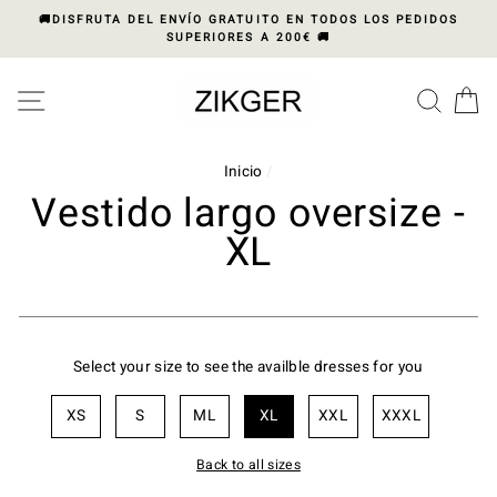
Ir
🚚DISFRUTA DEL ENVÍO GRATUITO EN TODOS LOS PEDIDOS
directamente
SUPERIORES A 200€ 🚚
al
Please
contenido
note:
NAVEGACIÓN
BUS
C
This
website
includes
Inicio
/
an
Vestido largo oversize -
accessibility
system.
XL
Select your size to see the availble dresses for you
XS
S
ML
XL
XXL
XXXL
Back to all sizes