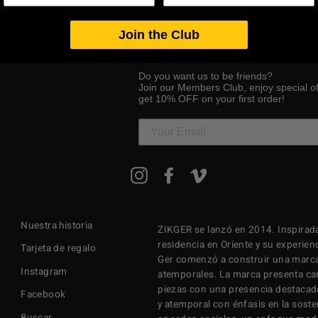
Join the Club
Do you want us to be friends?
Join our Members Club, enjoy special o
get 10% OFF on your first order!
SUSCRÍBETE
Instagram
Facebook
Vimeo
A
NUESTRA
LISTA
DE
Nuestra historia
ZIKGER se lanzó en 2014. Inspirada
CORREO
residencia en Oriente y su experienc
Tarjeta de regalo
Ger comenzó a construir una marca
Instagram
atemporales. La marca presenta cam
piezas con una presencia destacad
Facebook
y atemporal con énfasis en la soste
Buscar