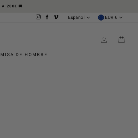
A 200€ 🚚
Idioma
Moneda
Español
EUR €
Instagram
Facebook
Vimeo
INGRESAR
CAR
MISA DE HOMBRE