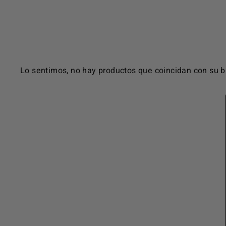
the
visually
impaired
who
are
Lo sentimos, no hay productos que coincidan con su 
using
a
screen
reader;
Press
Control-
F10
to
open
an
accessibility
menu.