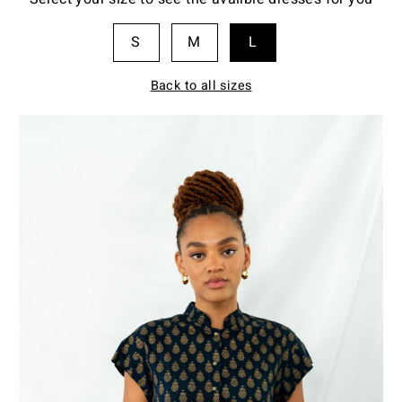
S
M
L
Back to all sizes