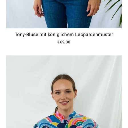
Tony-Bluse mit königlichem Leopardenmuster
€69,00
Do You Want Us to Be Friends?
Join our Members Club, enjoy special offers and
exclusive updates, get 10% OFF on your first order
and a free gift card on your birthday!