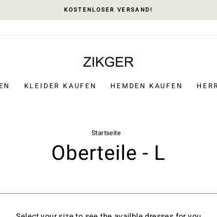
KOSTENLOSER VERSAND!
EN
KLEIDER KAUFEN
HEMDEN KAUFEN
HER
Startseite
/
Oberteile - L
Select your size to see the availble dresses for you