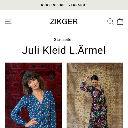
Direkt
KOSTENLOSER VERSAND!
zum
Inhalt
Please
SEITENNAVIGATION
SUC
E
note:
This
website
includes
Startseite
/
an
Juli Kleid L.Ärmel
accessibility
system.