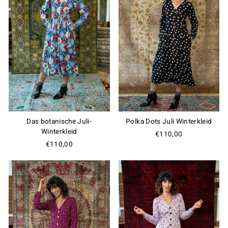
Do You Want Us to Be Friends?
Join our Members Club, enjoy special offers and
exclusive updates, get 10% OFF on your first order
and a free gift card on your birthday!
Das botanische Juli-
Polka Dots Juli Winterkleid
Winterkleid
€110,00
Join the Club
€110,00