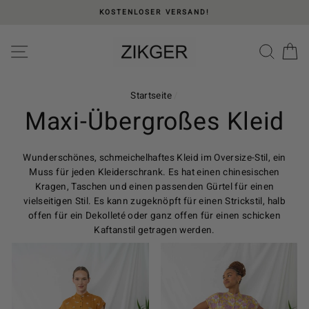
Direkt
KOSTENLOSER VERSAND!
zum
Inhalt
Please
SEITENNAVIGATION
SUC
E
note:
This
website
includes
Startseite
/
an
Maxi-Übergroßes Kleid
accessibility
system.
Wunderschönes, schmeichelhaftes Kleid im Oversize-Stil, ein
Muss für jeden Kleiderschrank. Es hat einen chinesischen
Kragen, Taschen und einen passenden Gürtel für einen
vielseitigen Stil. Es kann zugeknöpft für einen Strickstil, halb
offen für ein Dekolleté oder ganz offen für einen schicken
Kaftanstil getragen werden.