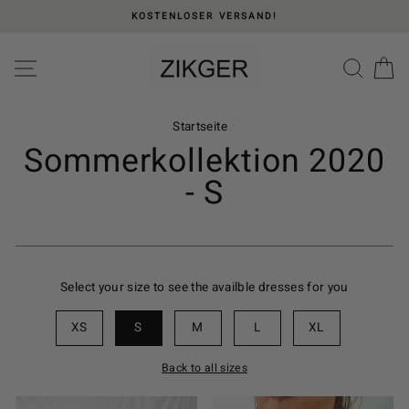
Direkt
KOSTENLOSER VERSAND!
zum
Inhalt
Please
SEITENNAVIGATION
SUC
E
note:
This
website
includes
Startseite
/
an
Sommerkollektion 2020
accessibility
- S
system.
Select your size to see the availble dresses for you
XS
S
M
L
XL
Back to all sizes