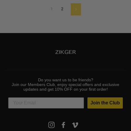
1
2
Vorwärts
Do you want us to be friends?
Join our Members Club, enjoy special offers and exclusive
updates and get 10% OFF on your first order!
Join the Club
MELDEN
Instagram
Facebook
Vimeo
SIE
SICH