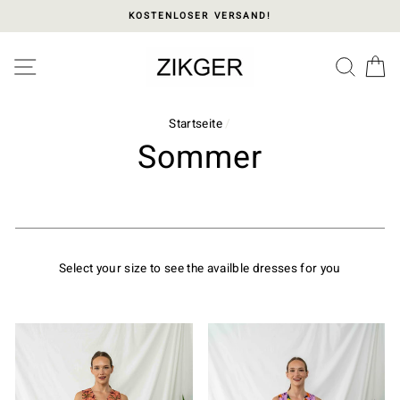
Direkt
KOSTENLOSER VERSAND!
zum
Inhalt
Please
SEITENNAVIGATION
SUC
E
note:
This
website
includes
Startseite
/
an
Sommer
accessibility
system.
.
Select your size to see the availble dresses for you