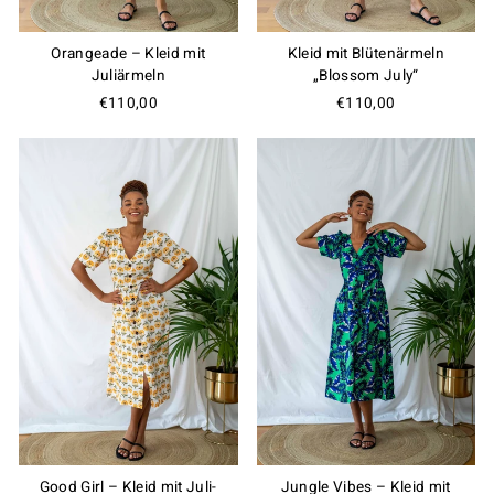
Orangeade – Kleid mit
Kleid mit Blütenärmeln
Juliärmeln
„Blossom July“
€110,00
€110,00
Do You Want Us to Be Friends?
Join our Members Club, enjoy special offers and
exclusive updates, get 10% OFF on your first order
and a free gift card on your birthday!
Good Girl – Kleid mit Juli-
Jungle Vibes – Kleid mit