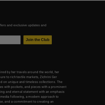
ffers and exclusive updates and
Join the Club
red by her travels around the world, her
re to rich textile markets, Zichrini Ger
d on unique and timeless collections. The
ses with pockets, and pieces with a prominent
ng and eternal statement with an emphasis
al media following, a modern approach to
se, and a commitment to creating an