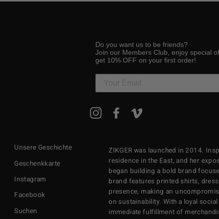
Do you want us to be friends?
Join our Members Club, enjoy special o
get 10% OFF on your first order!
MELDEN
Instagram
Facebook
Vimeo
SIE
SICH
FÜR
UNSERE
Unsere Geschichte
ZIKGER was launched in 2014. Inspi
MAILINGLISTE
AN
residence in the East, and her exposu
Geschenkkarte
began building a bold brand focuse
Instagram
brand features printed shirts, dres
presence, making an uncompromisi
Facebook
on sustainability. With a loyal soci
Suchen
immediate fulfillment of merchandi