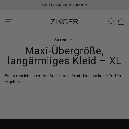
Direkt
KOSTENLOSER VERSAND!
zum
Inhalt
Please
SEITENNAVIGATION
SUC
E
note:
This
website
includes
Startseite
/
an
Maxi-Übergröße,
accessibility
langärmliges Kleid – XL
system.
Es tut uns leid, aber Ihre Suche nach Produkten hat keine Treffer
ergeben.