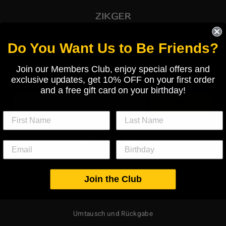
Do You Want Us to Be Friends?
Do you want us to be friends?
Join our Members Club, enjoy special offers and
Join our Members Club, enjoy special offers and exclusive
exclusive updates, get 10% OFF on your first order
updates and get 10% OFF on your first order!
and a free gift card on your birthday!
Join the Club
MELDEN
Instagram
Facebook
Vimeo
SIE
SICH
FÜR
UNSERE
MAILINGLISTE
KONTAKTIERE UNS:
Join the Club
AN
Umtausch und Rückgabe