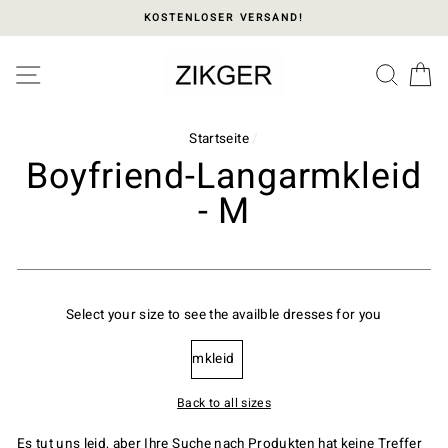
Direkt
KOSTENLOSER VERSAND!
zum
Inhalt
Please
SEITENNAVIGATION
SUC
E
note:
This
website
includes
Startseite
/
an
Boyfriend-Langarmkleid
accessibility
- M
system.
Select your size to see the availble dresses for you
Langarmkleid
Back to all sizes
Es tut uns leid, aber Ihre Suche nach Produkten hat keine Treffer