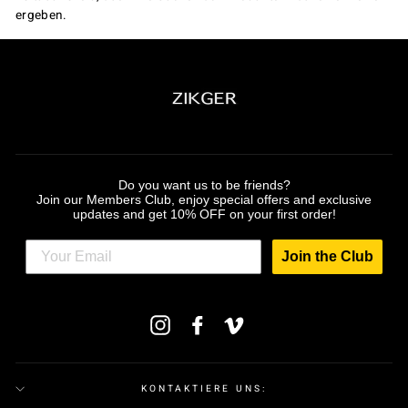
ergeben.
Do You Want Us to Be Friends?
Do you want us to be friends?
Join our Members Club, enjoy special offers and
Join our Members Club, enjoy special offers and exclusive
exclusive updates, get 10% OFF on your first order
updates and get 10% OFF on your first order!
and a free gift card on your birthday!
Join the Club
MELDEN
Instagram
Facebook
Vimeo
SIE
SICH
FÜR
UNSERE
MAILINGLISTE
Join the Club
KONTAKTIERE UNS:
AN