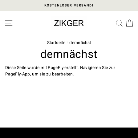
Direkt
KOSTENLOSER VERSAND!
zum
Inhalt
Please
SEITENNAVIGATION
SUC
E
note:
This
website
includes
Startseite
/
demnächst
an
demnächst
accessibility
system.
Diese Seite wurde mit PageFly erstellt. Navigieren Sie zur
PageFly-App, um sie zu bearbeiten.