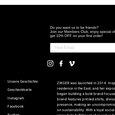
Do you want us to be friends?
Join our Members Club, enjoy special o
get 10% OFF on your first order!
MELDEN
Instagram
Facebook
Vimeo
SIE
SICH
FÜR
UNSERE
Unsere Geschichte
ZIKGER was launched in 2014. Inspi
MAILINGLISTE
AN
residence in the East, and her exposu
Geschenkkarte
began building a bold brand focuse
Instagram
brand features printed shirts, dres
presence, making an uncompromisi
Facebook
on sustainability. With a loyal soci
Suchen